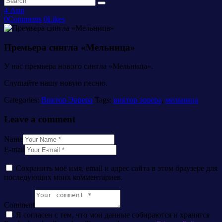
4
Апр
0
Comments
0
Likes
Премьера сингла «Мельница»
У нас премьера нового сингла «Мельница».
Слушайте нашу новую песню.
Categories:
Виктор Эррера
Tags:
виктор эррера
,
мельница
Leave a comment
Name
E-mail
Сохранить моё имя, email и адрес сайта в этом браузере для
последующих моих комментариев.
Comment
Я согласен с тем, что мои данные собираются и хранятся