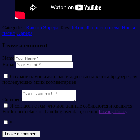
Categories:
Виктор Эррера
Tags:
Jekomidi
,
настя полева
,
Новая
песня
,
Эррера
Leave a comment
Name
E-mail
Сохранить моё имя, email и адрес сайта в этом браузере для
последующих моих комментариев.
Comment
Я согласен с тем, что мои данные собираются и хранятся
For further details on handling user data, see our
Privacy Policy
*