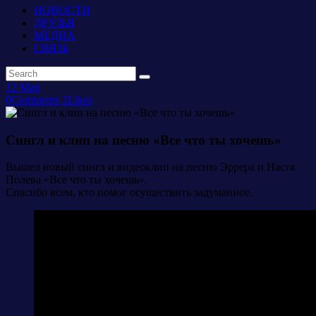
НОВОСТИ
ДРУЗЬЯ
МЕДИА
СВЯЗЬ
12
Мар
0
Comments
2
Likes
Сингл и клип на песню «Все что ты хочешь»
Вышел новый сингл и видеоклип на песню Эррера и Настя
Полева «Все что ты хочешь».
Спасибо всем, кто помог осуществить задуманное.